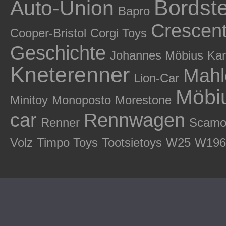
Bordst
Auto-Union
Bapro
Crescent
Cooper-Bristol
Corgi Toys
Geschichte
Johannes Möbius
Kar
Kneterenner
Mahl
Lion-Car
Möbi
Minitoy
Monoposto
Morestone
car
Rennwagen
Renner
Scamo
Volz
Timpo Toys
Tootsietoys
W25
W196