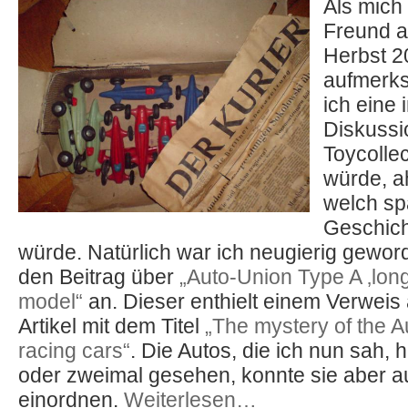
Als mich 
Freund 
Herbst 2
aufmerk
ich eine 
Diskussi
Toycolle
würde, ah
welch s
Geschich
würde. Natürlich war ich neugierig gewor
den Beitrag über
„Auto-Union Type A ‚long-
model“
an. Dieser enthielt einem Verweis 
Artikel mit dem Titel
„The mystery of the 
racing cars“
. Die Autos, die ich nun sah, 
oder zweimal gesehen, konnte sie aber a
einordnen.
Weiterlesen…