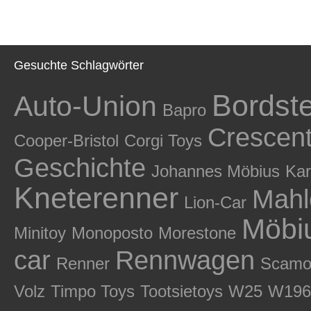
Gesuchte Schlagwörter
Bordst
Auto-Union
Bapro
Crescent
Cooper-Bristol
Corgi Toys
Geschichte
Johannes Möbius
Kar
Kneterenner
Mahl
Lion-Car
Möbi
Minitoy
Monoposto
Morestone
car
Rennwagen
Renner
Scamo
Volz
Timpo Toys
Tootsietoys
W25
W196